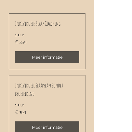
Individuele Slaap Coaching
1 uur
350
€ 350
euro
Meer informatie
Individueel slaapplan zonder
begeleiding
1 uur
199
€ 199
euro
Meer informatie