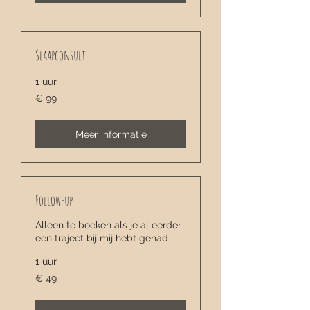
Slaapconsult
1 uur
99
€ 99
euro
Meer informatie
Follow-up
Alleen te boeken als je al eerder
een traject bij mij hebt gehad
1 uur
49
€ 49
euro