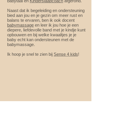
babytaal en
Kinderslaapcoach
afgerond.
Naast dat ik begeleiding en ondersteuning
bied aan jou en je gezin om meer rust en
balans te ervaren, ben ik ook docent
babymassage
en leer ik jou hoe je een
diepere, liefdevolle band met je kindje kunt
opbouwen en bij welke kwaaltjes je je
baby echt kan ondersteunen met de
babymassage.
Ik hoop je snel te zien bij
Sense 4 kids
!
Contact gegevens
Mobiel:
+31614938448
Email:
info@sense4kids.nl